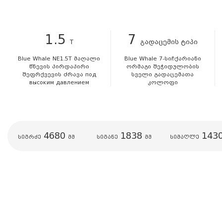
1.5
7
T
გადაცემის ტიპი
Blue Whale NE1.5T მაღალი
Blue Whale 7-სიჩქარიანი
წნევის პირდაპირი
ორმაგი შეჭიდულობის
შეფრქვევის ძრავა под
სველი გადაცემათა
высоким давлением
კოლოფი
4680
1838
143
სიგრძე
მმ
სიგანე
მმ
სიმაღლე